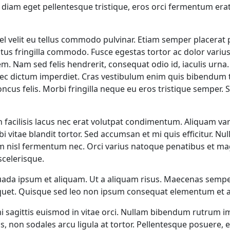
iam eget pellentesque tristique, eros orci fermentum erat,
vel velit eu tellus commodo pulvinar. Etiam semper placerat 
lectus fringilla commodo. Fusce egestas tortor ac dolor var
m. Nam sed felis hendrerit, consequat odio id, iaculis urn
nec dictum imperdiet. Cras vestibulum enim quis bibendum t
oncus felis. Morbi fringilla neque eu eros tristique semper
n facilisis lacus nec erat volutpat condimentum. Aliquam v
 vitae blandit tortor. Sed accumsan et mi quis efficitur. N
uam nisl fermentum nec. Orci varius natoque penatibus et ma
celerisque.
uada ipsum et aliquam. Ut a aliquam risus. Maecenas semper
liquet. Quisque sed leo non ipsum consequat elementum et
ut mi sagittis euismod in vitae orci. Nullam bibendum rutru
, non sodales arcu ligula at tortor. Pellentesque posuere, ex