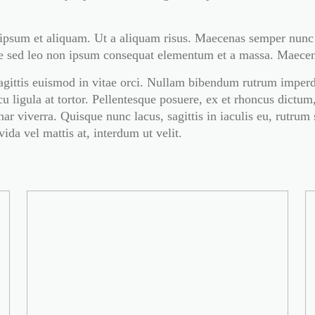
ipsum et aliquam. Ut a aliquam risus. Maecenas semper nunc f
que sed leo non ipsum consequat elementum et a massa. Maece
i sagittis euismod in vitae orci. Nullam bibendum rutrum impe
u ligula at tortor. Pellentesque posuere, ex et rhoncus dictum,
ar viverra. Quisque nunc lacus, sagittis in iaculis eu, rutrum 
ida vel mattis at, interdum ut velit.