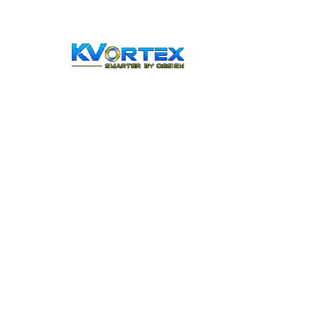
Stay up to date
KVortex and th
community Desi