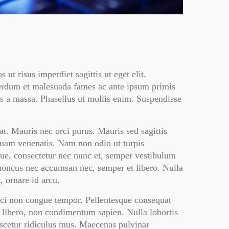
ut risus imperdiet sagittis ut eget elit.
Interdum et malesuada fames ac ante ipsum primis
is a massa. Phasellus ut mollis enim. Suspendisse
at. Mauris nec orci purus. Mauris sed sagittis
 quam venenatis. Nam non odio ut turpis
que, consectetur nec nunc et, semper vestibulum
rhoncus nec accumsan nec, semper et libero. Nulla
, ornare id arcu.
rci non congue tempor. Pellentesque consequat
r libero, non condimentum sapien. Nulla lobortis
ascetur ridiculus mus. Maecenas pulvinar