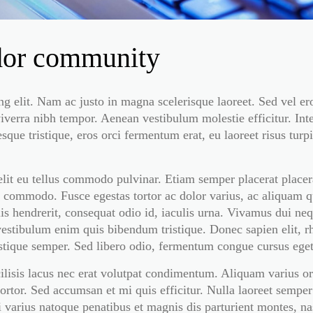
dor community
 elit. Nam ac justo in magna scelerisque laoreet. Sed vel eros 
 et viverra nibh tempor. Aenean vestibulum molestie efficitur. 
ue tristique, eros orci fermentum erat, eu laoreet risus turp
elit eu tellus commodo pulvinar. Etiam semper placerat placer
lla commodo. Fusce egestas tortor ac dolor varius, ac aliquam
s hendrerit, consequat odio id, iaculis urna. Vivamus dui ne
vestibulum enim quis bibendum tristique. Donec sapien elit, 
ristique semper. Sed libero odio, fermentum congue cursus eget
ilisis lacus nec erat volutpat condimentum. Aliquam varius o
ortor. Sed accumsan et mi quis efficitur. Nulla laoreet sempe
 varius natoque penatibus et magnis dis parturient montes, n